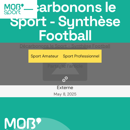
Décarbonons le
Sport - Synthèse
Football
Décarbonons le Sport - Synthèse Football
Sport Amateur
Sport Professionnel
Partagez l’article
Externe
May 8, 2025
Footer