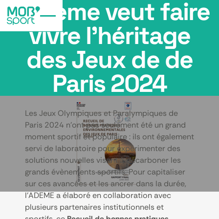
L’Ademe veut faire
vivre l’héritage
des Jeux de de
Paris 2024
Les Jeux Olympiques et Paralympiques de
Paris 2024 n’ont pas seulement été un grand
moment sportif et populaire : ils ont également
servi de laboratoire pour expérimenter des
solutions nouvelles visant à décarboner les
grands évènements sportifs. Pour capitaliser
sur ces avancées et les ancrer dans la durée,
l’ADEME a élaboré en collaboration avec
plusieurs partenaires institutionnels et
sportifs, ce
Recueil de bonnes pratiques