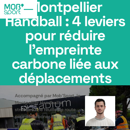
Montpellier
Handball : 4 leviers
pour réduire
l’empreinte
carbone liée aux
déplacements
Accompagné par Mob’Sport, le
Montpellier Handball a
structuré une feuille de route
pour décarboner les
déplacements de ses