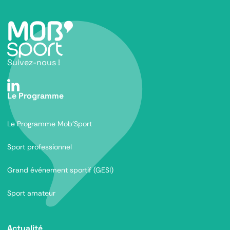
Suivez-nous !
Le Programme
Le Programme Mob’Sport
Sport professionnel
Grand événement sportif (GESI)
Sport amateur
Actualité