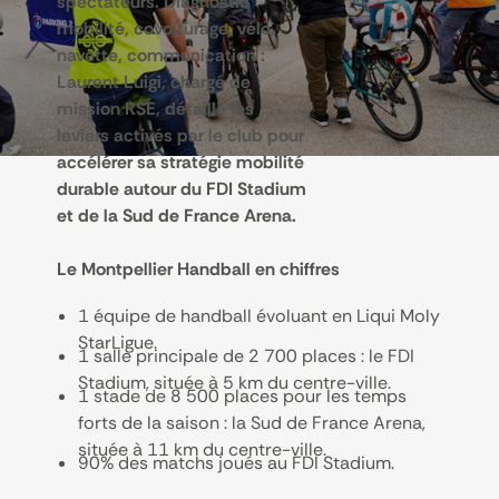
spectateurs. Diagnostic
mobilité, covoiturage, vélo,
navette, communication :
Laurent Luigi, chargé de
mission RSE, détaille les
leviers activés par le club pour
accélérer sa stratégie mobilité
durable autour du FDI Stadium
et de la Sud de France Arena.
Le Montpellier Handball en chiffres
1 équipe de handball évoluant en Liqui Moly
StarLigue.
1 salle principale de 2 700 places : le FDI
Stadium, située à 5 km du centre-ville.
1 stade de 8 500 places pour les temps
forts de la saison : la Sud de France Arena,
située à 11 km du centre-ville.
90% des matchs joués au FDI Stadium.